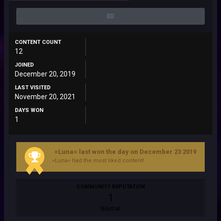
CONTENT COUNT
12
JOINED
December 20, 2019
LAST VISITED
November 20, 2021
DAYS WON
1
=Luna= last won the day on December 23 2019
=Luna= had the most liked content!
COMMUNITY REPUTATION
1
Neutral